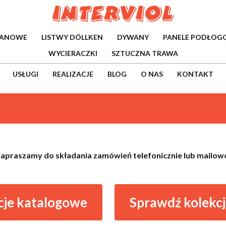
WANOWE
LISTWY DÖLLKEN
DYWANY
PANELE PODŁOG
WYCIERACZKI
SZTUCZNA TRAWA
USŁUGI
REALIZACJE
BLOG
O NAS
KONTAKT
apraszamy do składania zamówień telefonicznie lub mailow
cje katalogowe
Sprawdź kolekcj