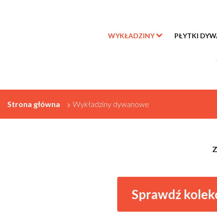
WYKŁADZINY
PŁYTKI DY
Strona główna
>
Wykładziny dywanowe
Z
Sprawdź kolek