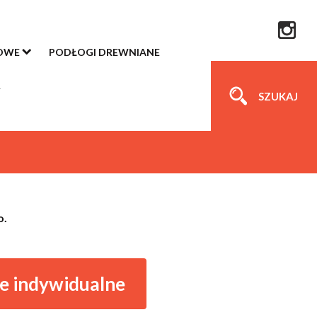
OWE
PODŁOGI DREWNIANE
SZUKAJ
o.
e indywidualne