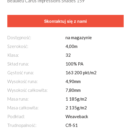
Beaulieu Carus Impressions Shades 159
Skontaktuj się z nami
Dostępność:
na magazynie
Szerokość:
4,00m
Klasa:
32
Skład runa:
100% PA
Gęstość runa:
163 200 pkt/m2
Wysokość runa:
4,90mm
Wysokość całkowita:
7,80mm
Masa runa:
1 185g/m2
Masa całkowita:
2 135g/m2
Podkład:
Weaveback
Trudnopalność:
Cfl-S1