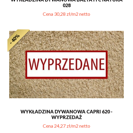
028
Cena 30,28 zł/m2 netto
- 40%
WYKŁADZINA DYWANOWA CAPRI 620 -
WYPRZEDAŻ
Cena 24,27 zł/m2 netto