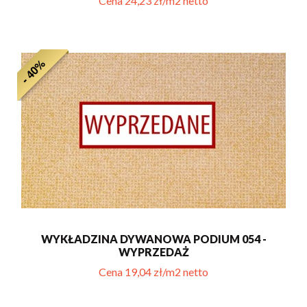
Cena 24,23 zł/m2 netto
- 40%
WYKŁADZINA DYWANOWA PODIUM 054 -
WYPRZEDAŻ
Cena 19,04 zł/m2 netto