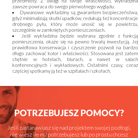
przedmioty. Z uwagi na swoje właściwości, wykładzina
zawsze powraca do swego pierwotnego wyglądu.
Dywanowe wykładziny są gwarantem bezpieczeństwa
gdyż minimalizują skutki upadków, redukują też koncentracje
drobnego pyłu, który może unosić się w powietrzu,
szczególnie w zamkniętych pomieszczeniach.
Jeśli wykładzina będzie wybrana zgodnie z funkcj
pomieszczenia, okaże się na pewno trwałą inwestycją. Jej
prawidłowa konserwacja i czyszczenie pozwoli na bardzo
długo zachować kolor i właściwości. Stosowana jest zatem
chętnie w hotelach, biurach, a nawet w salach
konferencyjnych i wykładowych. Ostatnimi czasy, coraz
częściej spotkamy ją też w szpitalach i szkołach.
POTRZEBUJESZ POMOCY?
Jeśli zastanawiasz się nad projektem swojej podłogi,
nie wiesz ile m2 potrzebujesz lub po prostu chcesz