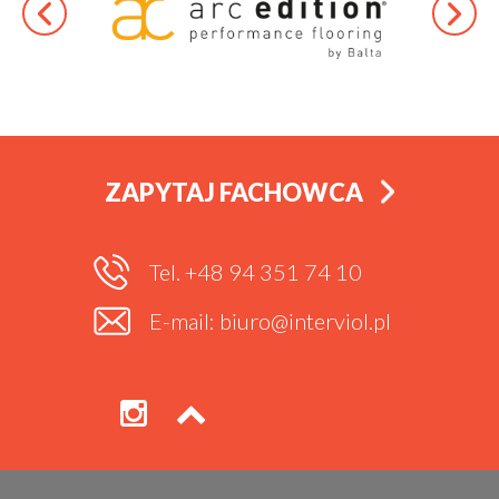
ZAPYTAJ FACHOWCA
Tel. +48 94 351 74 10
E-mail: biuro@interviol.pl