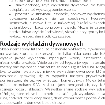
runie, po którym bez problemu można chodzić boso,
funkcjonalność, gdyż wykładziny dywanowe nie tylko
ocieplają, ale też wyciszają pomieszczenia,
prostota w utrzymaniu czystości, ponieważ wykładzin
dywanowe produkuje się ze specjalnych tworzyw
sztucznych, a mowa tutaj o najwyższej jakości włóknach
poliamidowych bądź polipropylenowych. Można je zatem
bardzo łatwo czyścić i odświeżać, stosując przy tym tylko i
wyłącznie specjalne środki czyszczące.
Rodzaje wykładzin dywanowych
Sklep internetowy Interviol to doskonałe wykładziny dywanowe
na wymiar, które charakteryzuje nie tylko niska cena, ale też
wysoka jakość wykonania, imponujące walory estetyczne i
niesamowita trwałość. Wiele zależy od tego, z jakiego materiału
zostały one wykonane oraz od ich grubości i gęstości runa. Mogą
być to zatem wyjątkowo miękkie wykładziny dywanowe, które
doskonale sprawdzą się w wypadku naszych prywatnych
pomieszczeń, ale też we wnętrzach komercyjnych. Mowa tutaj
m.in. o ośrodkach SPA, restauracjach, pensjonatach, czy też
różnego rodzaju sklepach. Wszystkie znane rodzaje wykładzin
różnią się konkretnymi parametrami, takimi jak wysokość, masa
runa, podkład, czy trudnopalność, dzięki czemu można podzielić ich
zastosowanie na domowe lub obiektowe.