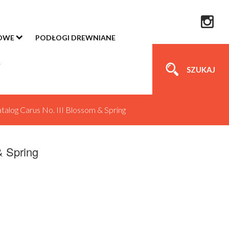
OWE
PODŁOGI DREWNIANE
SZUKAJ
talog Carus No. III Blossom & Spring
& Spring