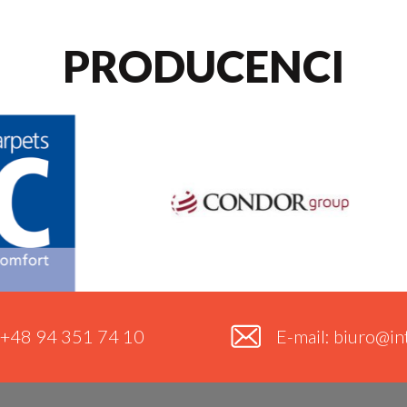
PRODUCENCI
. +48 94 351 74 10
E-mail: biuro@int