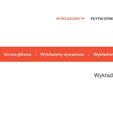
WYKŁADZINY
PŁYTKI DY
Strona główna
>
Wykładziny dywanowe
>
Wykładzin
Wykładz