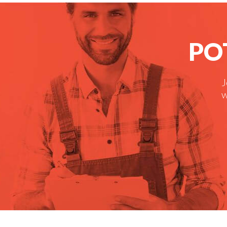
PO
J
w