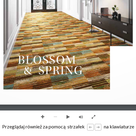
BLOSSOM
  &  SPRING
Przeglądaj również za pomocą
strzałek
na klawiaturze