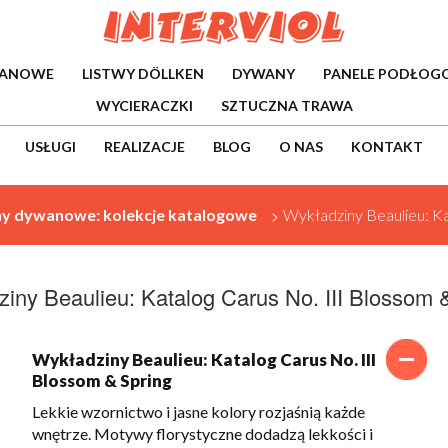
WANOWE
LISTWY DÖLLKEN
DYWANY
PANELE PODŁOG
WYCIERACZKI
SZTUCZNA TRAWA
USŁUGI
REALIZACJE
BLOG
O NAS
KONTAKT
y dywanowe: kolekcje katalogowe
>
Wykładziny Beaulieu: Ka
iny Beaulieu: Katalog Carus No. III Blossom 
Wykładziny Beaulieu: Katalog Carus No. III
Blossom & Spring
Lekkie wzornictwo i jasne kolory rozjaśnią każde
wnętrze. Motywy florystyczne dodadzą lekkości i