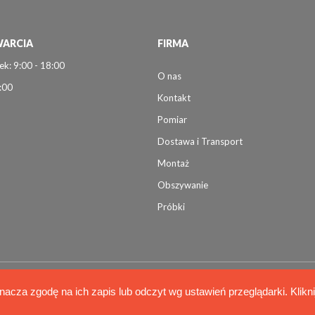
ARCIA
FIRMA
ek: 9:00 - 18:00
O nas
:00
Kontakt
Pomiar
Dostawa i Transport
Montaż
Obszywanie
Próbki
nacza zgodę na ich zapis lub odczyt wg ustawień przeglądarki. Klikn