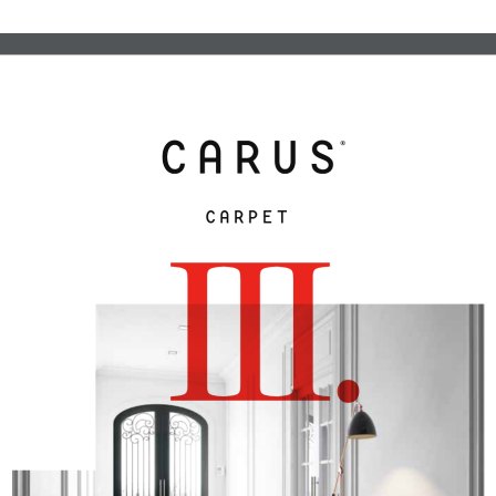
CARPET
III.