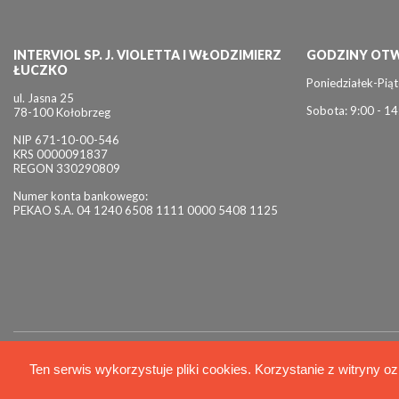
INTERVIOL SP. J. VIOLETTA I WŁODZIMIERZ
GODZINY OTW
ŁUCZKO
Poniedziałek-Piąt
ul. Jasna 25
Sobota: 9:00 - 14
78-100 Kołobrzeg
NIP 671-10-00-546
KRS 0000091837
REGON 330290809
Numer konta bankowego:
PEKAO S.A. 04 1240 6508 1111 0000 5408 1125
© 2026 Interviol
Ten serwis wykorzystuje pliki cookies. Korzystanie z witryny oz