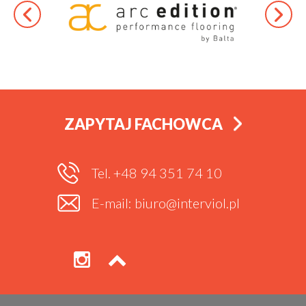
ZAPYTAJ FACHOWCA
Tel. +48 94 351 74 10
E-mail: biuro@interviol.pl