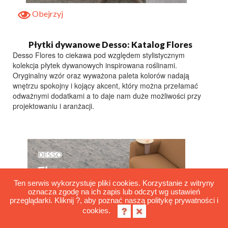
Obejrzyj
Płytki dywanowe Desso: Katalog Flores
Desso Flores to ciekawa pod względem stylistycznym
kolekcja płytek dywanowych inspirowana roślinami.
Oryginalny wzór oraz wyważona paleta kolorów nadają
wnętrzu spokojny i kojący akcent, który można przełamać
odważnymi dodatkami a to daje nam duże możliwości przy
projektowaniu i aranżacji.
Ten serwis wykorzystuje pliki cookies. Korzystanie z witryny
oznacza zgodę na ich zapis lub odczyt wg ustawień
przeglądarki. Kliknij ?, aby poznać naszą politykę prywatności i
cookies.