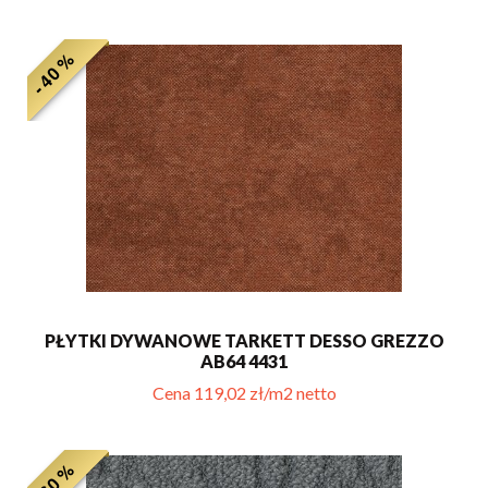
- 40 %
PŁYTKI DYWANOWE TARKETT DESSO GREZZO
AB64 4431
Cena 119,02 zł/m2 netto
- 60 %