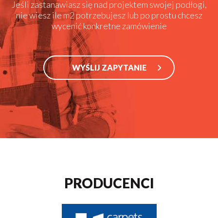
Jeśli zastanawiasz się nad projektem swojej podłogi,
nie wiesz ile m2 potrzebujesz lub po prostu chcesz
wycenić konkretne zamówienie
WYŚLIJ ZAPYTANIE
PRODUCENCI