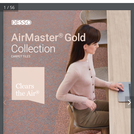
1 / 56
AirMaster
 Gold
®
Collection
CARPET TILES
Clears 
the Air
®