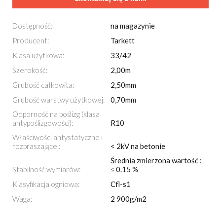
Dostępność:
na magazynie
Producent:
Tarkett
Klasa użytkowa:
33/42
Szerokość:
2,00m
Grubość całkowita:
2,50mm
Grubość warstwy użytkowej:
0,70mm
Odporność na poślizg (klasa
antypoślizgowości):
R10
Właściwości antystatyczne i
rozpraszające :
< 2kV na betonie
Średnia zmierzona wartość :
Stabilność wymiarów:
≤ 0.15 %
Klasyfikacja ogniowa:
Cfl-s1
Waga:
2 900g/m2