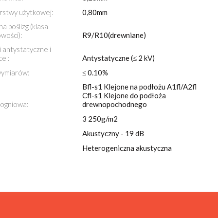
rstwy użytkowej:
0,80mm
a poślizg (klasa
owości):
R9/R10(drewniane)
 antystatyczne i
ce :
Antystatyczne (≤ 2 kV)
wymiarów:
≤ 0.10%
Bfl-s1 Klejone na podłożu A1fl/A2fl
Cfl-s1 Klejone do podłoża
a ogniowa:
drewnopochodnego
3 250g/m2
Akustyczny - 19 dB
Heterogeniczna akustyczna