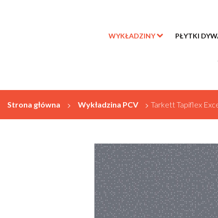
WYKŁADZINY
PŁYTKI DY
Strona główna
>
Wykładzina PCV
>
Tarkett Tapiflex Ex