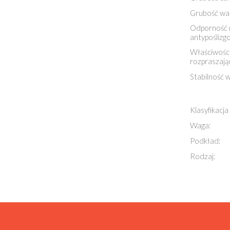
Grubość wa
Odporność n
antypoślizg
Właściwości
rozpraszają
Stabilność 
Klasyfikacj
Waga:
Podkład:
Rodzaj: