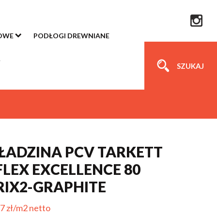
OWE
PODŁOGI DREWNIANE
SZUKAJ
ADZINA PCV TARKETT
FLEX EXCELLENCE 80
IX2-GRAPHITE
7 zł/m2 netto