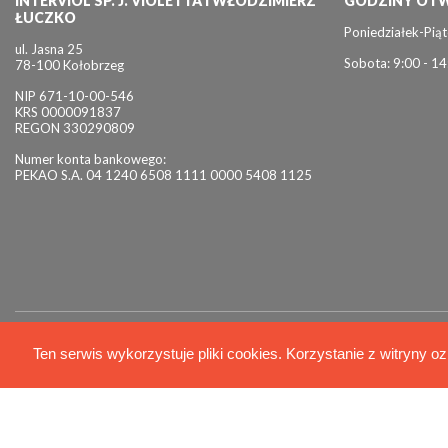
INTERVIOL SP. J. VIOLETTA I WŁODZIMIERZ
GODZINY OTW
ŁUCZKO
Poniedziałek-Piąt
ul. Jasna 25
Sobota: 9:00 - 14
78-100 Kołobrzeg
NIP 671-10-00-546
KRS 0000091837
REGON 330290809
Numer konta bankowego:
PEKAO S.A. 04 1240 6508 1111 0000 5408 1125
© 2026 Interviol
Ten serwis wykorzystuje pliki cookies. Korzystanie z witryny oz