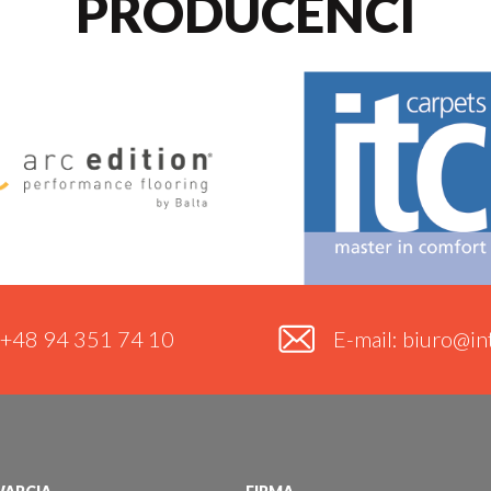
PRODUCENCI
. +48 94 351 74 10
E-mail: biuro@int