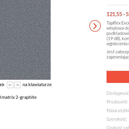
121,55 - 
Tapiflex Ex
winylowa do
podkładowi 
(19 dB), ko
wgniecenia 
Jest zabezp
zapewniając
łek
na klawiaturze
Dostępność
0 matrix 2-graphite
Producent:
Klasa użyt
Szerokość:
Grubość cał