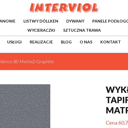
WANOWE
LISTWY DÖLLKEN
DYWANY
PANELE PODŁOG
WYCIERACZKI
SZTUCZNA TRAWA
USŁUGI
REALIZACJE
BLOG
O NAS
KONTAKT
cellence 80 Matrix2-Graphite
WYKŁ
TAPI
MATR
Cena 60,7