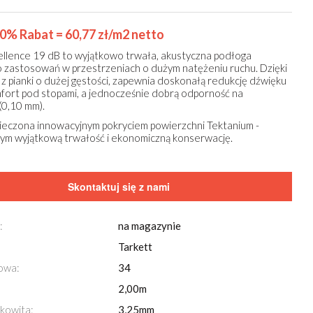
50% Rabat = 60,77 zł/m2 netto
cellence 19 dB to wyjątkowo trwała, akustyczna podłoga
 zastosowań w przestrzeniach o dużym natężeniu ruchu. Dzięki
z pianki o dużej gęstości, zapewnia doskonałą redukcję dźwięku
mfort pod stopami, a jednocześnie dobrą odporność na
(0,10 mm).
ieczona innowacyjnym pokryciem powierzchni Tektanium -
ym wyjątkową trwałość i ekonomiczną konserwację.
Skontaktuj się z nami
Przeglądaj również za pomocą
strzałek
na klawi
:
na magazynie
Tarkett Tapiflex Excellence 80 matrix 2-graphite
Tarkett
kowa:
34
2,00m
kowita:
3,25mm