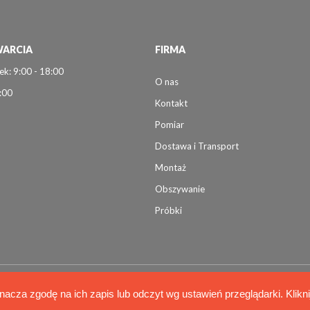
ARCIA
FIRMA
ek: 9:00 - 18:00
O nas
:00
Kontakt
Pomiar
Dostawa i Transport
Montaż
Obszywanie
Próbki
nacza zgodę na ich zapis lub odczyt wg ustawień przeglądarki. Klikn