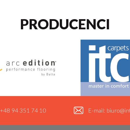
PRODUCENCI
. +48 94 351 74 10
E-mail: biuro@int