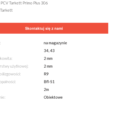
 PCV Tarkett Primo Plus 306
 Tarkett
Skontaktuj się z nami
:
na magazynie
34, 43
kowita:
2 mm
rstwy użytkowej:
2 mm
oślizgowości:
R9
opalności:
Bfl-S1
2m
ie:
Obiektowe