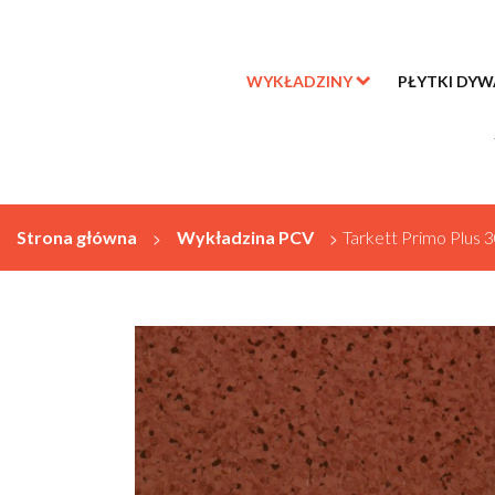
WYKŁADZINY
PŁYTKI DY
Strona główna
>
Wykładzina PCV
>
Tarkett Primo Plus 