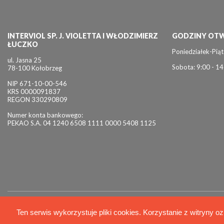
INTERVIOL SP. J. VIOLETTA I WŁODZIMIERZ
GODZINY OTW
ŁUCZKO
Poniedziałek-Piąt
ul. Jasna 25
Sobota: 9:00 - 14
78-100 Kołobrzeg
NIP 671-10-00-546
KRS 0000091837
REGON 330290809
Numer konta bankowego:
PEKAO S.A. 04 1240 6508 1111 0000 5408 1125
© 2026 Interviol
Ten serwis wykorzystuje pliki cookies. Korzystanie z witryny oz