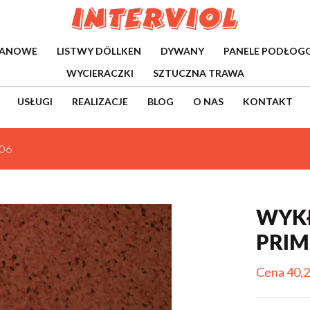
WANOWE
LISTWY DÖLLKEN
DYWANY
PANELE PODŁOG
WYCIERACZKI
SZTUCZNA TRAWA
USŁUGI
REALIZACJE
BLOG
O NAS
KONTAKT
306
WYKŁ
PRIM
Cena 40,2