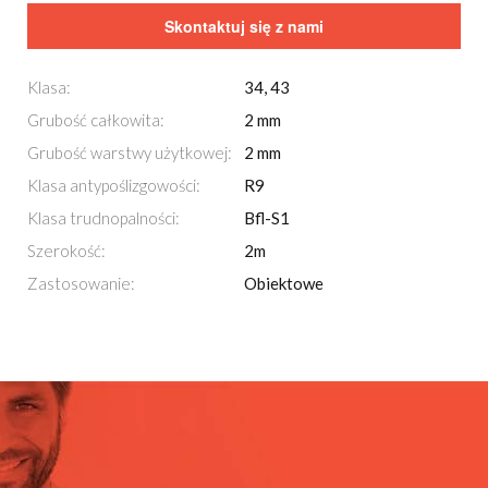
Skontaktuj się z nami
Klasa:
34, 43
Grubość całkowita:
2 mm
Grubość warstwy użytkowej:
2 mm
Klasa antypoślizgowości:
R9
Klasa trudnopalności:
Bfl-S1
Szerokość:
2m
Zastosowanie:
Obiektowe