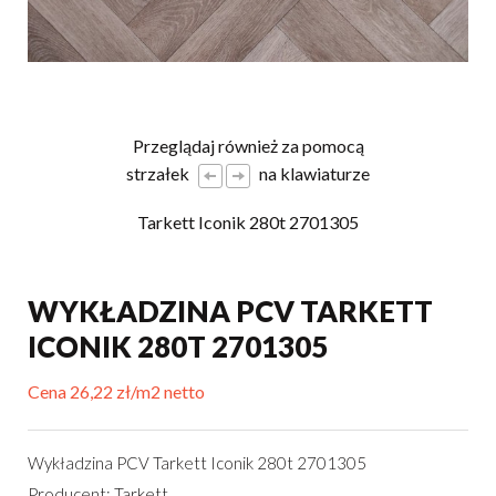
Przeglądaj również za pomocą
strzałek
na klawiaturze
Tarkett Iconik 280t 2701305
WYKŁADZINA PCV TARKETT
ICONIK 280T 2701305
Cena 26,22 zł/m2 netto
Wykładzina PCV Tarkett Iconik 280t 2701305
Producent: Tarkett