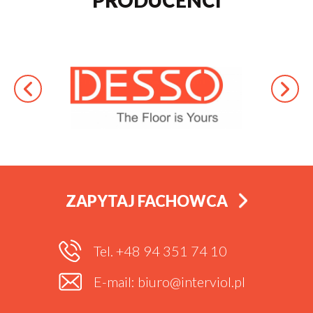
PRODUCENCI
ZAPYTAJ FACHOWCA
Tel. +48 94 351 74 10
E-mail: biuro@interviol.pl