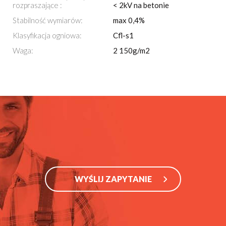
rozpraszające :
< 2kV na betonie
Stabilność wymiarów:
max 0,4%
Klasyfikacja ogniowa:
Cfl-s1
Waga:
2 150g/m2
WYŚLIJ ZAPYTANIE