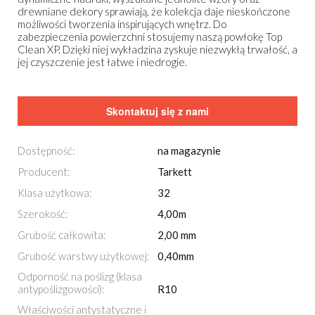
drewniane dekory sprawiają, że kolekcja daje nieskończone
możliwości tworzenia inspirujących wnętrz. Do
zabezpieczenia powierzchni stosujemy naszą powłokę Top
Clean XP. Dzięki niej wykładzina zyskuje niezwykłą trwałość, a
jej czyszczenie jest łatwe i niedrogie.
Skontaktuj się z nami
Dostępność:
na magazynie
Producent:
Tarkett
Klasa użytkowa:
32
Szerokość:
4,00m
Grubość całkowita:
2,00 mm
Grubość warstwy użytkowej:
0,40mm
Odporność na poślizg (klasa
antypoślizgowości):
R10
Właściwości antystatyczne i