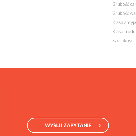
Grubość cał
Grubość wa
Klasa antyp
Klasa trudn
Szerokość:
WYŚLIJ ZAPYTANIE