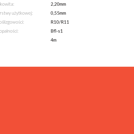
kowita:
2,20mm
rstwy użytkowej:
0,55mm
oślizgowości:
R10/R11
opalności:
Bfl-s1
4m