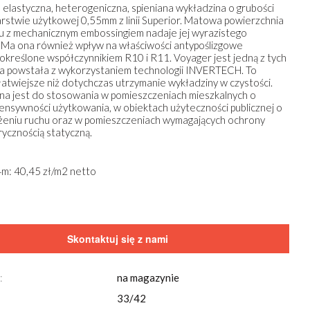
lastyczna, heterogeniczna, spieniana wykładzina o grubości
rstwie użytkowej 0,55mm z linii Superior. Matowa powierzchnia
u z mechanicznym embossingiem nadaje jej wyrazistego
 Ma ona również wpływ na właściwości antypoślizgowe
 określone współczynnikiem R10 i R11. Voyager jest jedną z tych
óra powstała z wykorzystaniem technologii INVERTECH. To
łatwiejsze niż dotychczas utrzymanie wykładziny w czystości.
a jest do stosowania w pomieszczeniach mieszkalnych o
tensywności użytkowania, w obiektach użyteczności publicznej o
żeniu ruchu oraz w pomieszczeniach wymagających ochrony
rycznością statyczną.
m: 40,45 zł/m2 netto
Skontaktuj się z nami
:
na magazynie
33/42