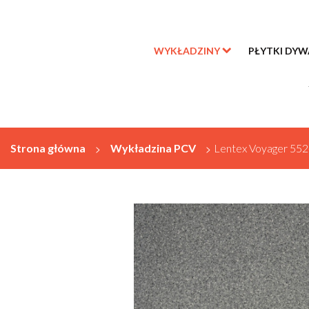
WYKŁADZINY
PŁYTKI DY
Strona główna
>
Wykładzina PCV
>
Lentex Voyager 552