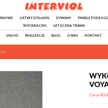
WANOWE
LISTWY DÖLLKEN
DYWANY
PANELE PODŁOG
WYCIERACZKI
SZTUCZNA TRAWA
USŁUGI
REALIZACJE
BLOG
O NAS
KONTAKT
-01
WYKŁ
VOYA
Cena 40,4