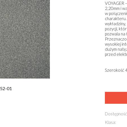
VOYAGER – e
2,20mm i wa
w połączeni
charakteru.
wykładziny,
pozycji, kt
pozwala na 
Przeznaczon
wysokiej in
dużym natę
przed elekt
Szerokość 4
552-01
Dostępność
Klasa: