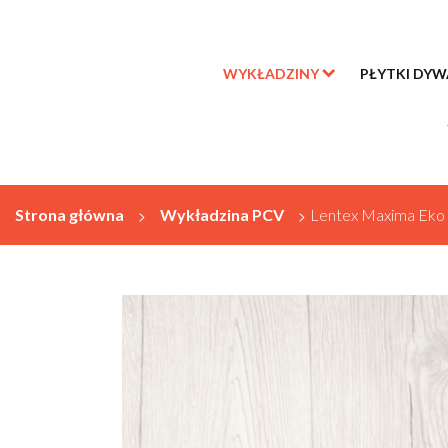
WYKŁADZINY
PŁYTKI DY
Strona główna
>
Wykładzina PCV
>
Lentex Maxima Eko