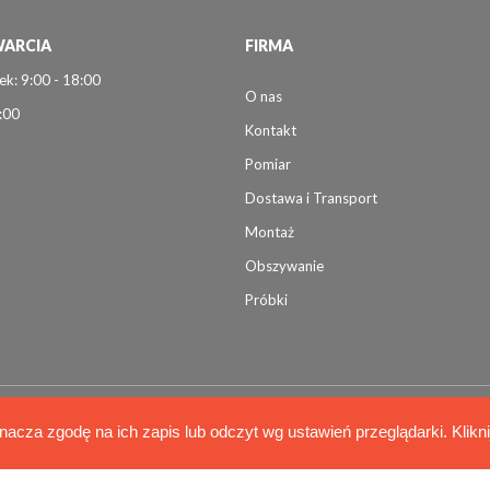
ARCIA
FIRMA
ek: 9:00 - 18:00
O nas
:00
Kontakt
Pomiar
Dostawa i Transport
Montaż
Obszywanie
Próbki
nacza zgodę na ich zapis lub odczyt wg ustawień przeglądarki. Klikn