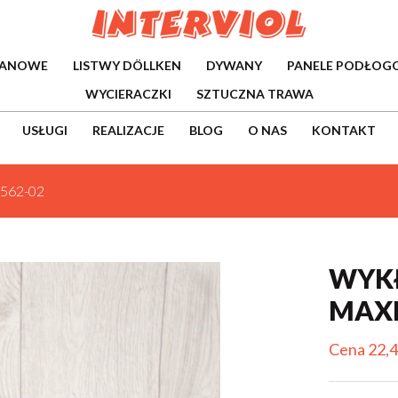
WANOWE
LISTWY DÖLLKEN
DYWANY
PANELE PODŁOG
WYCIERACZKI
SZTUCZNA TRAWA
USŁUGI
REALIZACJE
BLOG
O NAS
KONTAKT
 562-02
WYKŁ
MAXI
Cena 22,4