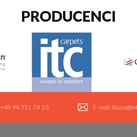
PRODUCENCI
. +48 94 351 74 10
E-mail: biuro@int