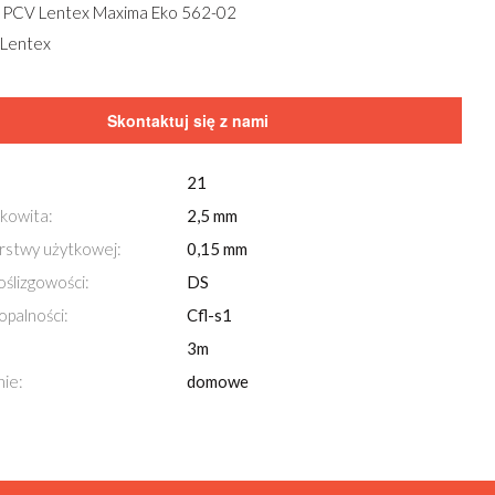
 PCV Lentex Maxima Eko 562-02
 Lentex
Skontaktuj się z nami
21
kowita:
2,5 mm
rstwy użytkowej:
0,15 mm
oślizgowości:
DS
opalności:
Cfl-s1
3m
ie:
domowe