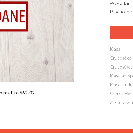
Wykładzina
Producent:
Klasa:
Grubość cał
Grubość wa
Klasa antyp
Klasa trudn
xima Eko 562-02
Szerokość:
Zastosowan