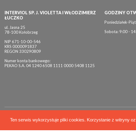
INTERVIOL SP. J. VIOLETTA I WŁODZIMIERZ
GODZINY OTW
ŁUCZKO
Poniedziałek-Piąt
ul. Jasna 25
Sobota: 9:00 - 14
78-100 Kołobrzeg
NIP 671-10-00-546
KRS 0000091837
REGON 330290809
Numer konta bankowego:
PEKAO S.A. 04 1240 6508 1111 0000 5408 1125
© 2026 Interviol
Ten serwis wykorzystuje pliki cookies. Korzystanie z witryny oz