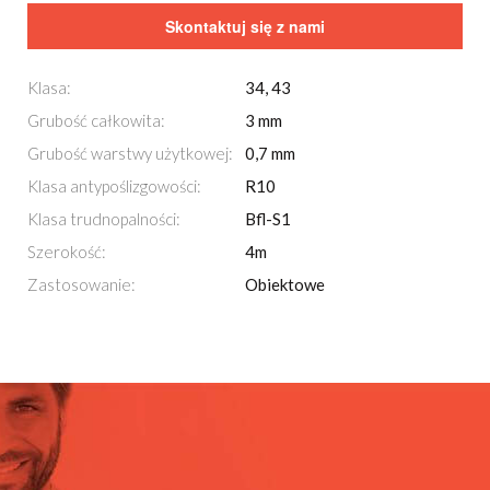
Skontaktuj się z nami
Klasa:
34, 43
Grubość całkowita:
3 mm
Grubość warstwy użytkowej:
0,7 mm
Klasa antypoślizgowości:
R10
Klasa trudnopalności:
Bfl-S1
Szerokość:
4m
Zastosowanie:
Obiektowe