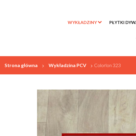
WYKŁADZINY
PŁYTKI DY
Strona główna
>
Wykładzina PCV
>
Colorlon 323