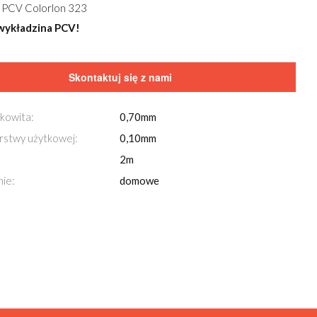
 PCV Colorlon 323
wykładzina PCV!
Skontaktuj się z nami
kowita:
0,70mm
rstwy użytkowej:
0,10mm
2m
ie:
domowe
Przeglądaj również za pomocą
strzałek
na klawi
Wykładzina PCV Colorlon 323