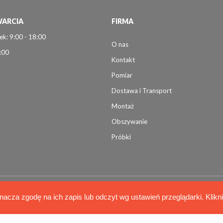
ARCIA
FIRMA
ek: 9:00 - 18:00
O nas
:00
Kontakt
Pomiar
Dostawa i Transport
Montaż
Obszywanie
Próbki
nacza zgodę na ich zapis lub odczyt wg ustawień przeglądarki. Klikn