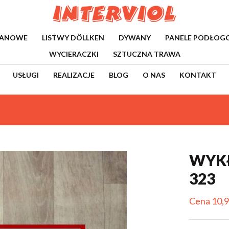
WANOWE
LISTWY DÖLLKEN
DYWANY
PANELE PODŁOG
WYCIERACZKI
SZTUCZNA TRAWA
USŁUGI
REALIZACJE
BLOG
O NAS
KONTAKT
WYKŁ
323
Cena 10,9