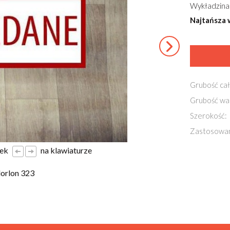
Wykładzina
Najtańsza 
Grubość cał
Grubość wa
Szerokość:
Zastosowan
łek
na klawiaturze
orlon 323