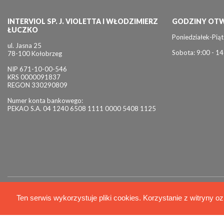
INTERVIOL SP. J. VIOLETTA I WŁODZIMIERZ
GODZINY OTW
ŁUCZKO
Poniedziałek-Piąt
ul. Jasna 25
Sobota: 9:00 - 14
78-100 Kołobrzeg
NIP 671-10-00-546
KRS 0000091837
REGON 330290809
Numer konta bankowego:
PEKAO S.A. 04 1240 6508 1111 0000 5408 1125
© 2026 Interviol
Ten serwis wykorzystuje pliki cookies. Korzystanie z witryny oz