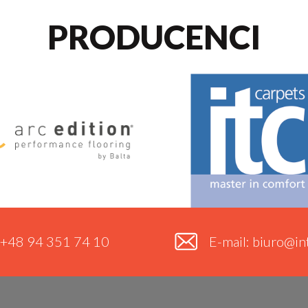
PRODUCENCI
. +48 94 351 74 10
E-mail: biuro@int