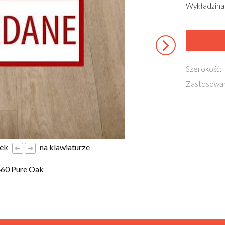
Wykładzina
Szerokość:
Zastosowan
łek
na klawiaturze
460 Pure Oak