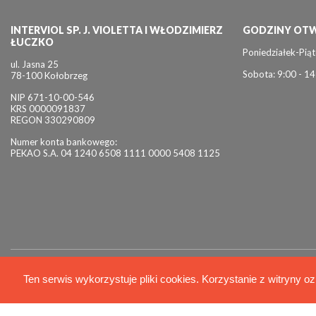
INTERVIOL SP. J. VIOLETTA I WŁODZIMIERZ
GODZINY OTW
ŁUCZKO
Poniedziałek-Piąt
ul. Jasna 25
Sobota: 9:00 - 14
78-100 Kołobrzeg
NIP 671-10-00-546
KRS 0000091837
REGON 330290809
Numer konta bankowego:
PEKAO S.A. 04 1240 6508 1111 0000 5408 1125
© 2026 Interviol
Ten serwis wykorzystuje pliki cookies. Korzystanie z witryny oz