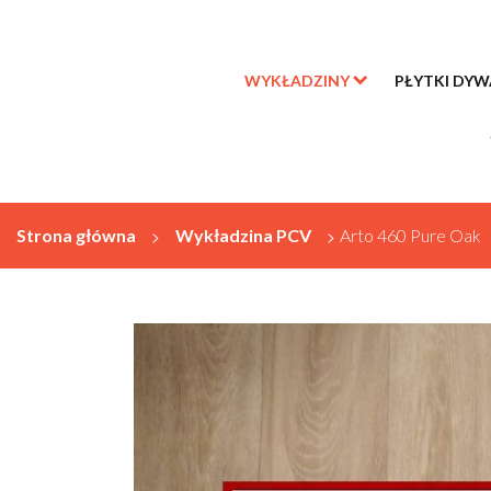
WYKŁADZINY
PŁYTKI DY
Strona główna
>
Wykładzina PCV
>
Arto 460 Pure Oak