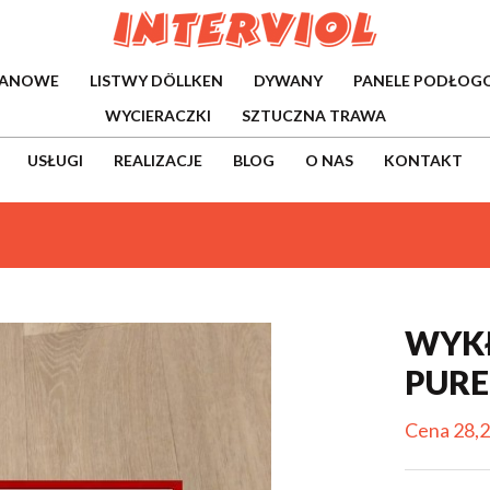
WANOWE
LISTWY DÖLLKEN
DYWANY
PANELE PODŁOG
WYCIERACZKI
SZTUCZNA TRAWA
USŁUGI
REALIZACJE
BLOG
O NAS
KONTAKT
WYKŁ
PURE
Cena 28,2