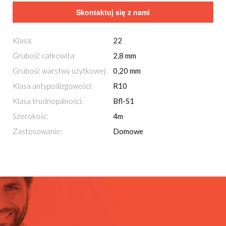
Skontaktuj się z nami
Klasa:
22
Grubość całkowita:
2,8 mm
Grubość warstwy użytkowej:
0,20 mm
Klasa antypoślizgowości:
R10
Klasa trudnopalności:
Bfl-S1
Szerokość:
4m
Zastosowanie:
Domowe