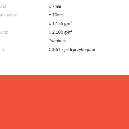
una:
± 7mm
ałkowita:
± 10mm
± 1.155 g/m²
wita:
± 2.100 g/m²
Twinback
ość:
Cfl-S1 - jeśli przyklejone