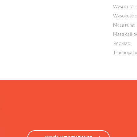
Wysokość r
Wysokość c
Masa runa:
Masa całko
Podkład:
Trudnopaln