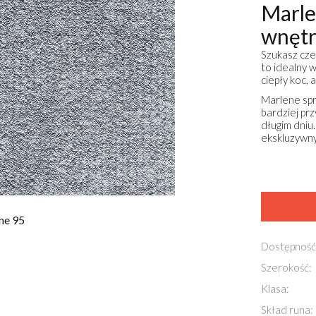
Marle
wnętr
Szukasz cze
to idealny 
ciepły koc,
Marlene spr
bardziej pr
długim dniu.
ekskluzywn
ne 95
Dostępność
Szerokość:
Klasa:
Skład runa: