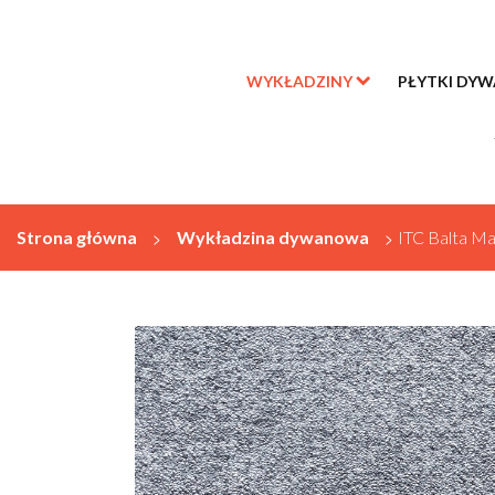
WYKŁADZINY
PŁYTKI DY
Strona główna
>
Wykładzina dywanowa
>
ITC Balta Ma