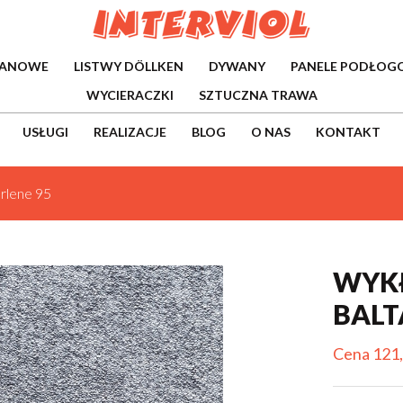
WANOWE
LISTWY DÖLLKEN
DYWANY
PANELE PODŁOG
WYCIERACZKI
SZTUCZNA TRAWA
USŁUGI
REALIZACJE
BLOG
O NAS
KONTAKT
rlene 95
WYK
BALT
Cena 121,