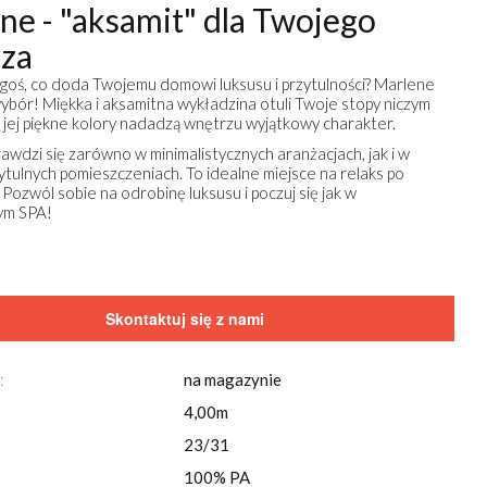
ne - "aksamit" dla Twojego
za
goś, co doda Twojemu domowi luksusu i przytulności? Marlene
wybór! Miękka i aksamitna wykładzina otuli Twoje stopy niczym
 a jej piękne kolory nadadzą wnętrzu wyjątkowy charakter.
awdzi się zarówno w minimalistycznych aranżacjach, jak i w
zytulnych pomieszczeniach. To idealne miejsce na relaks po
 Pozwól sobie na odrobinę luksusu i poczuj się jak w
ym SPA!
Skontaktuj się z nami
:
na magazynie
4,00m
23/31
100% PA