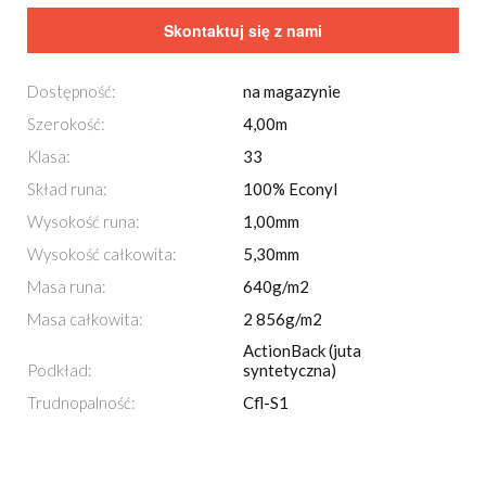
Skontaktuj się z nami
Dostępność:
na magazynie
Szerokość:
4,00m
Klasa:
33
Skład runa:
100% Econyl
Wysokość runa:
1,00mm
Wysokość całkowita:
5,30mm
Masa runa:
640g/m2
Masa całkowita:
2 856g/m2
ActionBack (juta
Podkład:
syntetyczna)
Trudnopalność:
Cfl-S1