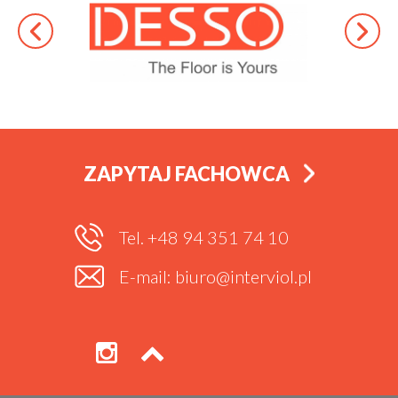
ZAPYTAJ FACHOWCA
Tel. +48 94 351 74 10
E-mail: biuro@interviol.pl