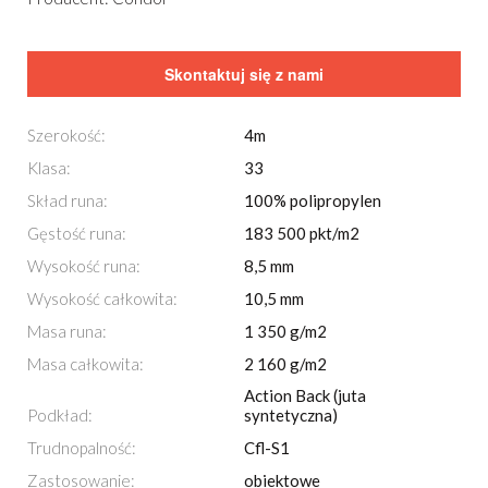
Skontaktuj się z nami
Szerokość:
4m
Klasa:
33
Skład runa:
100% polipropylen
Gęstość runa:
183 500 pkt/m2
Wysokość runa:
8,5 mm
Wysokość całkowita:
10,5 mm
Masa runa:
1 350 g/m2
Masa całkowita:
2 160 g/m2
Action Back (juta
Podkład:
syntetyczna)
Trudnopalność:
Cfl-S1
Zastosowanie:
obiektowe