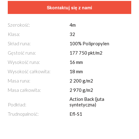
Skontaktuj się z nami
Szerokość:
4m
Klasa:
32
Skład runa:
100% Polipropylen
Gęstość runa:
177 750 pkt/m2
Wysokość runa:
16 mm
Wysokość całkowita:
18 mm
Masa runa:
2 200 g/m2
Masa całkowita:
2 970 g/m2
Action Back (juta
Podkład:
syntetyczna)
Trudnopalność:
Efl-S1