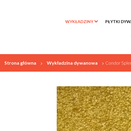
WYKŁADZINY
PŁYTKI DY
Strona główna
>
Wykładzina dywanowa
>
Condor Sple