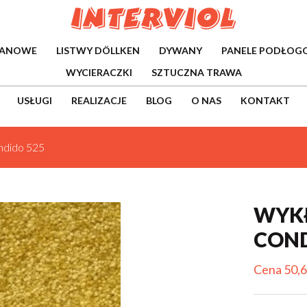
WANOWE
LISTWY DÖLLKEN
DYWANY
PANELE PODŁOG
WYCIERACZKI
SZTUCZNA TRAWA
USŁUGI
REALIZACJE
BLOG
O NAS
KONTAKT
ndido 525
WYK
COND
Cena 50,6