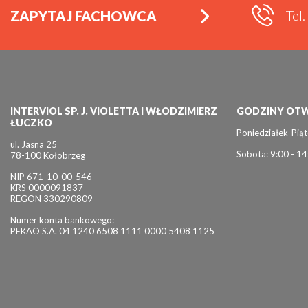
Tel
ZAPYTAJ FACHOWCA
INTERVIOL SP. J. VIOLETTA I WŁODZIMIERZ
GODZINY OTW
ŁUCZKO
Poniedziałek-Piąt
ul. Jasna 25
Sobota: 9:00 - 14
78-100 Kołobrzeg
NIP 671-10-00-546
KRS 0000091837
REGON 330290809
Numer konta bankowego:
PEKAO S.A. 04 1240 6508 1111 0000 5408 1125