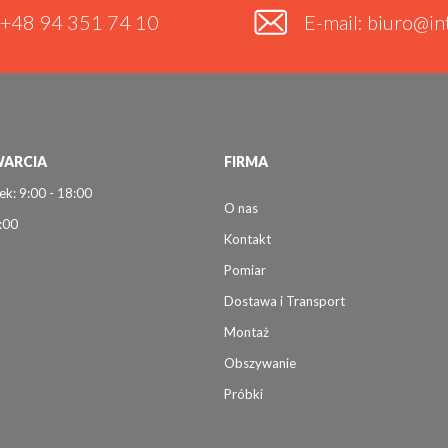
. +48 94 351 74 10
E-mail: biuro@int
ARCIA
FIRMA
ek: 9:00 - 18:00
O nas
:00
Kontakt
Pomiar
Dostawa i Transport
Montaż
Obszywanie
Próbki