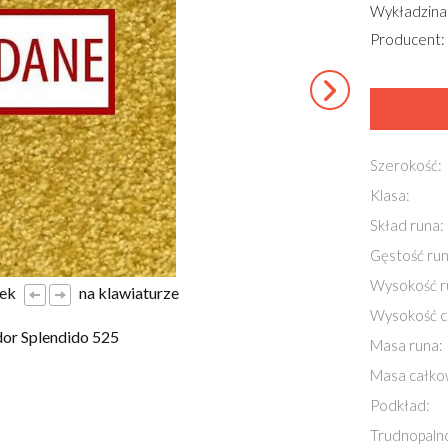
Wykładzina
Producent:
Szerokość:
Klasa:
Skład runa:
Gęstość run
Wysokość r
łek
na klawiaturze
Wysokość c
or Splendido 525
Masa runa:
Masa całko
Podkład:
Trudnopaln