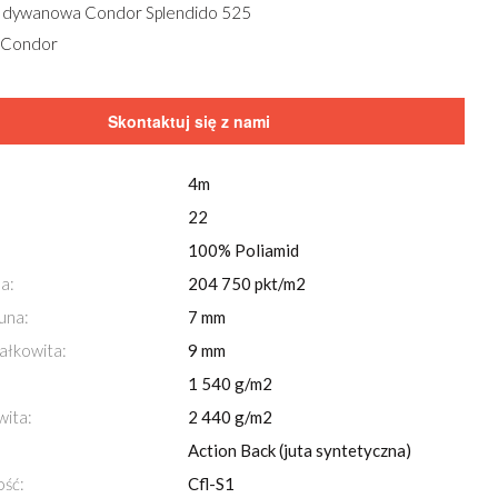
 dywanowa Condor Splendido 525
 Condor
Skontaktuj się z nami
4m
22
100% Poliamid
a:
204 750 pkt/m2
una:
7 mm
Przeglądaj również za pomocą
strzałek
na klawi
ałkowita:
9 mm
Wykładzina dywanowa Condor Splendido 525
1 540 g/m2
wita:
2 440 g/m2
Action Back (juta syntetyczna)
ość:
Cfl-S1