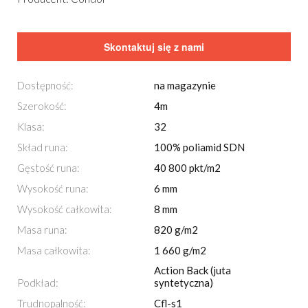
Skontaktuj się z nami
Dostępność:
na magazynie
Szerokość:
4m
Klasa:
32
Skład runa:
100% poliamid SDN
Gęstość runa:
40 800 pkt/m2
Wysokość runa:
6 mm
Wysokość całkowita:
8 mm
Masa runa:
820 g/m2
Masa całkowita:
1 660 g/m2
Action Back (juta
Podkład:
syntetyczna)
Trudnopalność:
Cfl-s1