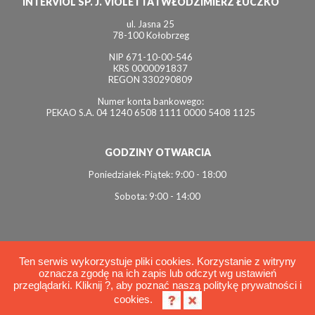
INTERVIOL SP. J. VIOLETTA I WŁODZIMIERZ ŁUCZKO
ul. Jasna 25
78-100 Kołobrzeg
NIP 671-10-00-546
KRS 0000091837
REGON 330290809
Numer konta bankowego:
PEKAO S.A. 04 1240 6508 1111 0000 5408 1125
GODZINY OTWARCIA
Poniedziałek-Piątek: 9:00 - 18:00
Sobota: 9:00 - 14:00
Ten serwis wykorzystuje pliki cookies. Korzystanie z witryny
oznacza zgodę na ich zapis lub odczyt wg ustawień
© 2026 Interviol
przeglądarki. Kliknij ?, aby poznać naszą politykę prywatności i
Polityka cookies
cookies.