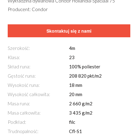
Wykładzina dywanowa Condor Hollandia-Spaciaal 75
Producent: Condor
Skontaktuj się z nami
Szerokość:
4m
Klasa:
23
Skład runa:
100% poliester
Gęstość runa:
208 820 pkt/m2
Wysokość runa:
18 mm
Wysokość całkowita:
20 mm
Masa runa:
2 660 g/m2
Masa całkowita:
3 435 g/m2
Podkład:
filc
Trudnopalność:
Cfl-S1