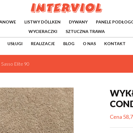
WANOWE
LISTWY DÖLLKEN
DYWANY
PANELE PODŁOG
WYCIERACZKI
SZTUCZNA TRAWA
USŁUGI
REALIZACJE
BLOG
O NAS
KONTAKT
Sasso Elite 90
WYK
COND
Cena 58,7