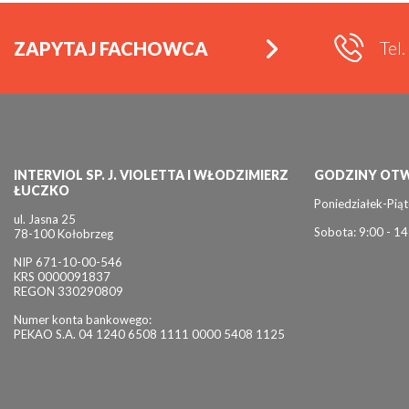
Tel
ZAPYTAJ FACHOWCA
INTERVIOL SP. J. VIOLETTA I WŁODZIMIERZ
GODZINY OTW
ŁUCZKO
Poniedziałek-Piąt
ul. Jasna 25
Sobota: 9:00 - 14
78-100 Kołobrzeg
NIP 671-10-00-546
KRS 0000091837
REGON 330290809
Numer konta bankowego:
PEKAO S.A. 04 1240 6508 1111 0000 5408 1125