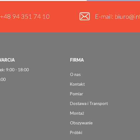
. +48 94 351 74 10
E-mail: biuro@int
ARCIA
FIRMA
ek: 9:00 - 18:00
O nas
:00
Kontakt
Pomiar
Dostawa i Transport
Montaż
Obszywanie
Próbki