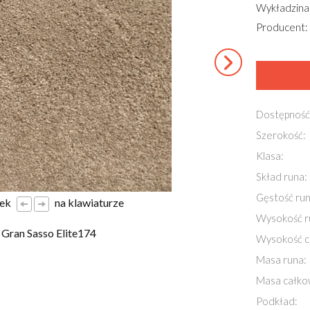
Wykładzina
Producent:
Dostępność
Szerokość:
Klasa:
Skład runa:
Gęstość run
łek
na klawiaturze
Wysokość r
ran Sasso Elite174
Wysokość c
Masa runa:
Masa całko
Podkład: