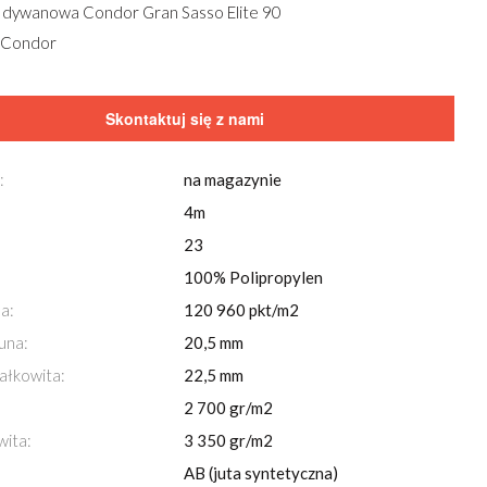
 dywanowa Condor Gran Sasso Elite 90
 Condor
Skontaktuj się z nami
:
na magazynie
4m
23
100% Polipropylen
a:
120 960 pkt/m2
Przeglądaj również za pomocą
strzałek
na klawi
una:
20,5 mm
Wykładzina dywanowa Condor Gran Sasso Elite17
ałkowita:
22,5 mm
2 700 gr/m2
wita:
3 350 gr/m2
AB (juta syntetyczna)