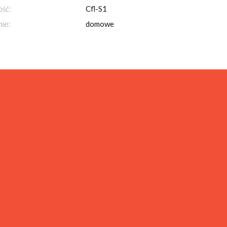
ość:
Cfl-S1
ie:
domowe