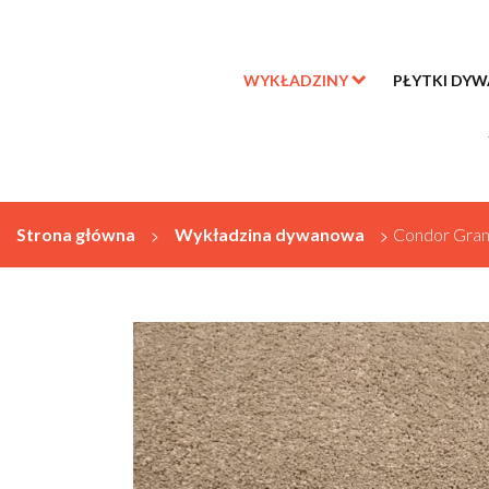
WYKŁADZINY
PŁYTKI DY
Strona główna
>
Wykładzina dywanowa
>
Condor Gran 