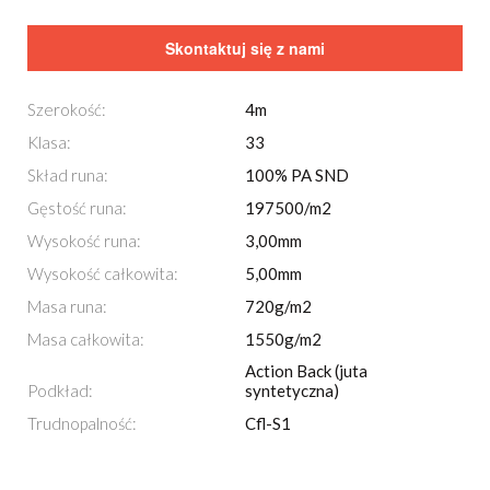
Skontaktuj się z nami
Szerokość:
4m
Klasa:
33
Skład runa:
100% PA SND
Gęstość runa:
197500/m2
Wysokość runa:
3,00mm
Wysokość całkowita:
5,00mm
Masa runa:
720g/m2
Masa całkowita:
1550g/m2
Action Back (juta
Podkład:
syntetyczna)
Trudnopalność:
Cfl-S1