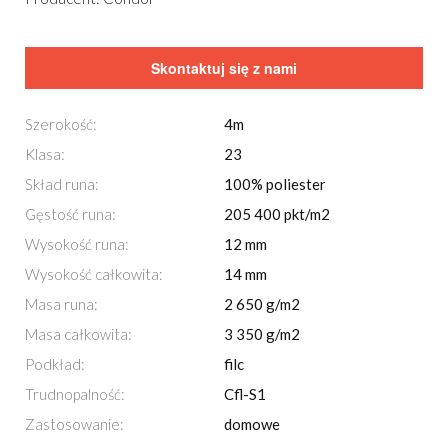
Skontaktuj się z nami
Szerokość:
4m
Klasa:
23
Skład runa:
100% poliester
Gęstość runa:
205 400 pkt/m2
Wysokość runa:
12 mm
Wysokość całkowita:
14 mm
Masa runa:
2 650 g/m2
Masa całkowita:
3 350 g/m2
Podkład:
filc
Trudnopalność:
Cfl-S1
Zastosowanie:
domowe