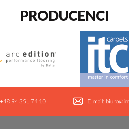
PRODUCENCI
. +48 94 351 74 10
E-mail: biuro@int