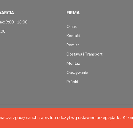
ARCIA
FIRMA
ek: 9:00 - 18:00
O nas
:00
Kontakt
Pomiar
Dostawa i Transport
Montaż
Obszywanie
Próbki
nacza zgodę na ich zapis lub odczyt wg ustawień przeglądarki. Klikn