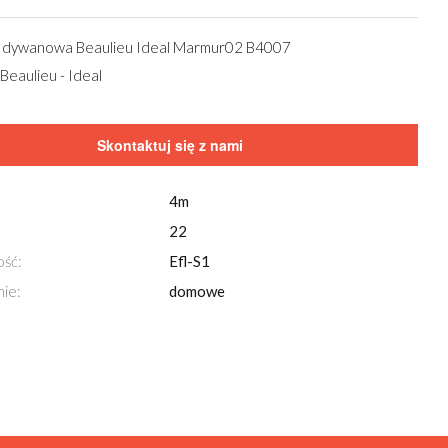
 dywanowa Beaulieu Ideal Marmur02 B4007
Beaulieu - Ideal
Skontaktuj się z nami
4m
22
ość:
Efl-S1
ie:
domowe
Przeglądaj również za pomocą
strzałek
na klawi
Wykładzina dywanowa Beaulieu Ideal Marmur02 B4