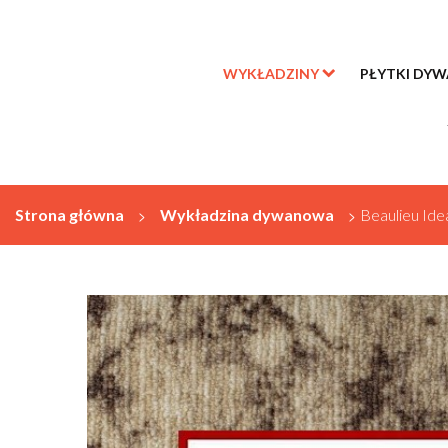
WYKŁADZINY
PŁYTKI DY
Strona główna
>
Wykładzina dywanowa
>
Beaulieu Id