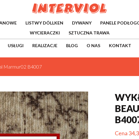
WANOWE
LISTWY DÖLLKEN
DYWANY
PANELE PODŁOG
WYCIERACZKI
SZTUCZNA TRAWA
USŁUGI
REALIZACJE
BLOG
O NAS
KONTAKT
eal Marmur02 B4007
WYK
BEAU
B400
Cena 34,3