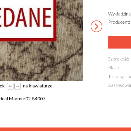
Wykładzina
Producent: 
Szerokość:
Klasa:
Trudnopaln
Zastosowan
łek
na klawiaturze
Ideal Marmur02 B4007