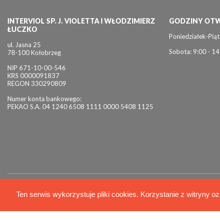
INTERVIOL SP. J. VIOLETTA I WŁODZIMIERZ
GODZINY OTW
ŁUCZKO
Poniedziałek-Piąt
ul. Jasna 25
Sobota: 9:00 - 14
78-100 Kołobrzeg
NIP 671-10-00-546
KRS 0000091837
REGON 330290809
Numer konta bankowego:
PEKAO S.A. 04 1240 6508 1111 0000 5408 1125
© 2026 Interviol
Ten serwis wykorzystuje pliki cookies. Korzystanie z witryny oz