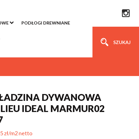
OWE
PODŁOGI DREWNIANE
SZUKAJ
ŁADZINA DYWANOWA
LIEU IDEAL MARMUR02
7
5 zł/m2 netto