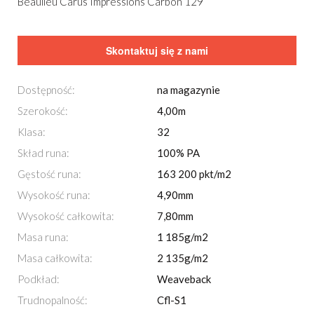
Beaulieu Carus Impressions Carbon 129
Skontaktuj się z nami
Dostępność:
na magazynie
Szerokość:
4,00m
Klasa:
32
Skład runa:
100% PA
Gęstość runa:
163 200 pkt/m2
Wysokość runa:
4,90mm
Wysokość całkowita:
7,80mm
Masa runa:
1 185g/m2
Masa całkowita:
2 135g/m2
Podkład:
Weaveback
Trudnopalność:
Cfl-S1