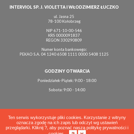
INTERVIOL SP. J. VIOLETTA I WŁODZIMIERZ ŁUCZKO
ul. Jasna 25
78-100 Kołobrzeg
NIP 671-10-00-546
KRS 0000091837
REGON 330290809
Numer konta bankowego:
PEKAO S.A. 04 1240 6508 1111 0000 5408 1125
GODZINY OTWARCIA
Poniedziałek-Piątek: 9:00 - 18:00
Sobota: 9:00 - 14:00
Ten serwis wykorzystuje pliki cookies. Korzystanie z witryny
oznacza zgodę na ich zapis lub odczyt wg ustawień
© 2026 Interviol
przeglądarki. Kliknij ?, aby poznać naszą politykę prywatności i
Polityka cookies
cookies.