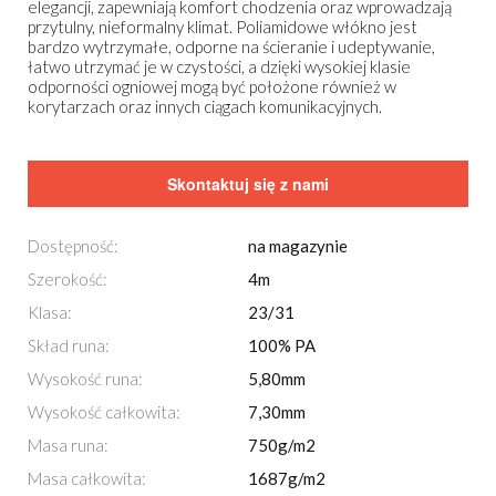
elegancji, zapewniają komfort chodzenia oraz wprowadzają
przytulny, nieformalny klimat. Poliamidowe włókno jest
bardzo wytrzymałe, odporne na ścieranie i udeptywanie,
łatwo utrzymać je w czystości, a dzięki wysokiej klasie
odporności ogniowej mogą być położone również w
korytarzach oraz innych ciągach komunikacyjnych.
Skontaktuj się z nami
Dostępność:
na magazynie
Szerokość:
4m
Klasa:
23/31
Skład runa:
100% PA
Wysokość runa:
5,80mm
Wysokość całkowita:
7,30mm
Masa runa:
750g/m2
Masa całkowita:
1687g/m2