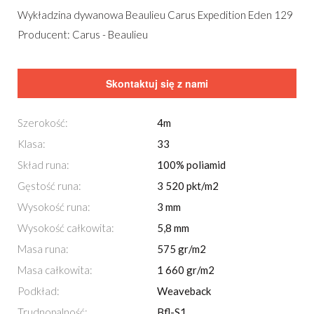
Wykładzina dywanowa Beaulieu Carus Expedition Eden 129
Producent: Carus - Beaulieu
Skontaktuj się z nami
Szerokość:
4m
Klasa:
33
Skład runa:
100% poliamid
Gęstość runa:
3 520 pkt/m2
Wysokość runa:
3 mm
Wysokość całkowita:
5,8 mm
Masa runa:
575 gr/m2
Masa całkowita:
1 660 gr/m2
Podkład:
Weaveback
Trudnopalność:
Bfl-S1