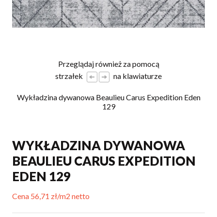
Przeglądaj również za pomocą
strzałek
na klawiaturze
Wykładzina dywanowa Beaulieu Carus Expedition Eden
Wy
129
WYKŁADZINA DYWANOWA
BEAULIEU CARUS EXPEDITION
EDEN 129
Cena 56,71 zł/m2 netto