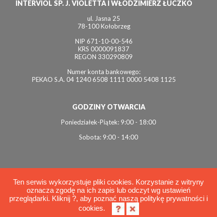
INTERVIOL SP. J. VIOLETTA I WŁODZIMIERZ ŁUCZKO
ul. Jasna 25
78-100 Kołobrzeg
NIP 671-10-00-546
KRS 0000091837
REGON 330290809
Numer konta bankowego:
PEKAO S.A. 04 1240 6508 1111 0000 5408 1125
GODZINY OTWARCIA
Poniedziałek-Piątek: 9:00 - 18:00
Sobota: 9:00 - 14:00
Ten serwis wykorzystuje pliki cookies. Korzystanie z witryny
oznacza zgodę na ich zapis lub odczyt wg ustawień
© 2026 Interviol
przeglądarki. Kliknij ?, aby poznać naszą politykę prywatności i
Polityka cookies
cookies.