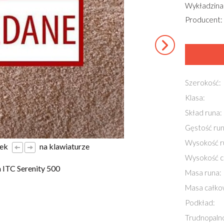
Wykładzina
Producent: 
Szerokość:
Klasa:
Skład runa:
Gęstość run
Wysokość r
łek
na klawiaturze
Wysokość c
ITC Serenity 500
Masa runa:
Masa całko
Podkład:
Trudnopaln