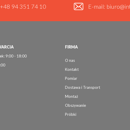
. +48 94 351 74 10
E-mail: biuro@int
ARCIA
FIRMA
ek: 9:00 - 18:00
O nas
:00
Kontakt
Pomiar
Dostawa i Transport
Montaż
Obszywanie
Próbki