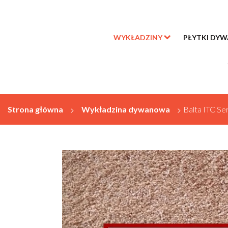
WYKŁADZINY
PŁYTKI DY
Strona główna
>
Wykładzina dywanowa
>
Balta ITC Se