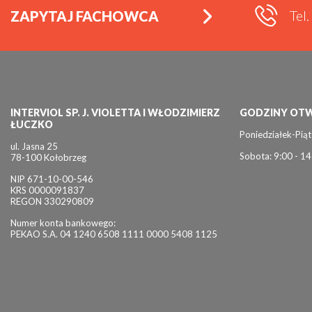
Tel
ZAPYTAJ FACHOWCA
INTERVIOL SP. J. VIOLETTA I WŁODZIMIERZ
GODZINY OTW
ŁUCZKO
Poniedziałek-Piąt
ul. Jasna 25
Sobota: 9:00 - 14
78-100 Kołobrzeg
NIP 671-10-00-546
KRS 0000091837
REGON 330290809
Numer konta bankowego:
PEKAO S.A. 04 1240 6508 1111 0000 5408 1125