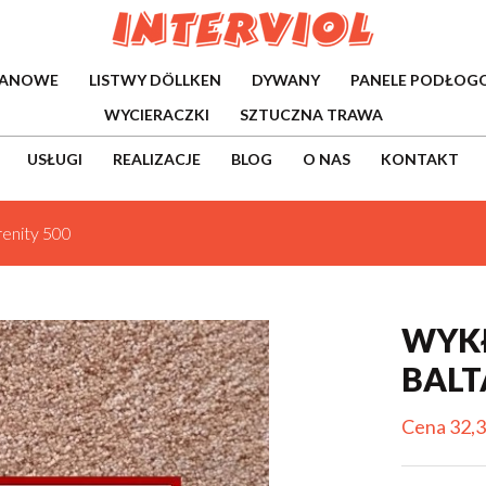
WANOWE
LISTWY DÖLLKEN
DYWANY
PANELE PODŁOG
WYCIERACZKI
SZTUCZNA TRAWA
USŁUGI
REALIZACJE
BLOG
O NAS
KONTAKT
renity 500
WYK
BALT
Cena 32,3