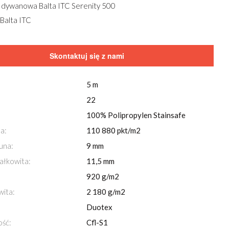
 dywanowa Balta ITC Serenity 500
Balta ITC
Skontaktuj się z nami
5 m
22
100% Polipropylen Stainsafe
a:
110 880 pkt/m2
una:
9 mm
Przeglądaj również za pomocą
strzałek
na klawi
ałkowita:
11,5 mm
Wykładzina dywanowa Balta ITC Serenity 500
920 g/m2
wita:
2 180 g/m2
Duotex
ość:
Cfl-S1