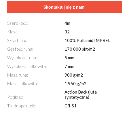
Skontaktuj się z nami
Szerokość:
4m
Klasa:
32
Skład runa:
100% Poliamid IMPREL
Gęstość runa:
170 000 pkt/m2
Wysokość runa:
5 mm
Wysokość całkowita:
7 mm
Masa runa:
900 g/m2
Masa całkowita:
1 950 g/m2
Action Back (juta
Podkład:
syntetyczna)
Trudnopalność:
Cfl-S1