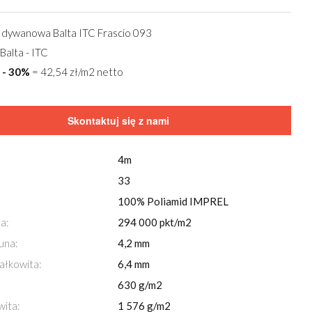
 dywanowa Balta ITC Frascio 093
Balta - ITC
7
- 30%
= 42,54 zł/m2 netto
Skontaktuj się z nami
4m
33
100% Poliamid IMPREL
Przeglądaj również za pomocą
strzałek
na klawi
a:
294 000 pkt/m2
Wykładzina dywanowa Balta ITC Frascio 093
una:
4,2 mm
ałkowita:
6,4 mm
630 g/m2
wita:
1 576 g/m2