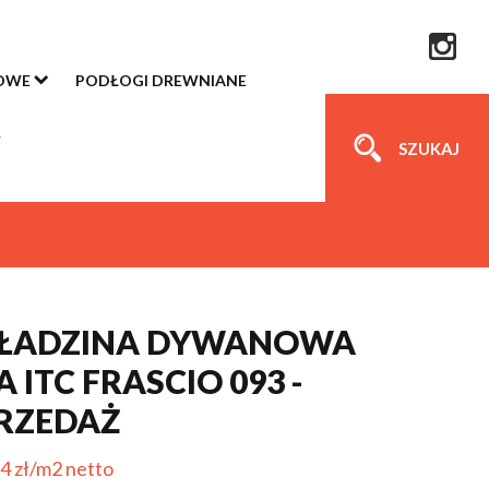
OWE
PODŁOGI DREWNIANE
SZUKAJ
ŁADZINA DYWANOWA
 ITC FRASCIO 093 -
RZEDAŻ
4 zł/m2 netto