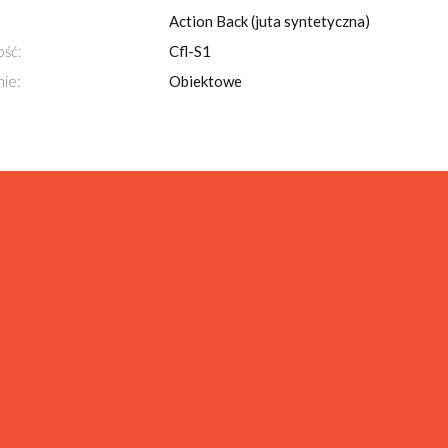
Action Back (juta syntetyczna)
ość:
Cfl-S1
ie:
Obiektowe