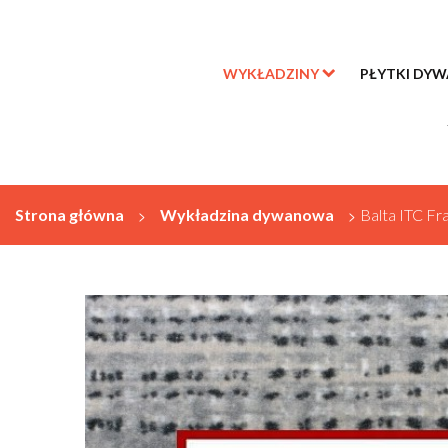
WYKŁADZINY
PŁYTKI DY
Strona główna
>
Wykładzina dywanowa
>
Balta ITC Fr