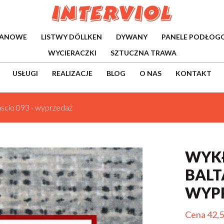
WANOWE
LISTWY DÖLLKEN
DYWANY
PANELE PODŁOG
WYCIERACZKI
SZTUCZNA TRAWA
USŁUGI
REALIZACJE
BLOG
O NAS
KONTAKT
ascio 093 - wyprzedaż
WYK
BALTA
WYP
Cena 42,5