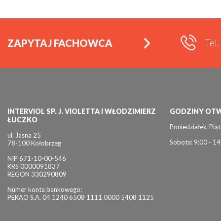
Tel
ZAPYTAJ FACHOWCA
INTERVIOL SP. J. VIOLETTA I WŁODZIMIERZ
GODZINY OTW
ŁUCZKO
Poniedziałek-Piąt
ul. Jasna 25
Sobota: 9:00 - 14
78-100 Kołobrzeg
NIP 671-10-00-546
KRS 0000091837
REGON 330290809
Numer konta bankowego:
PEKAO S.A. 04 1240 6508 1111 0000 5408 1125