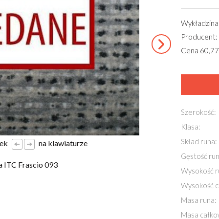
Wykładzina
Producent: 
Cena 60,7
Szerokość:
Klasa:
Skład runa:
łek
na klawiaturze
Gęstość run
 ITC Frascio 093
Wysokość r
Wysokość c
Masa runa:
Masa całko