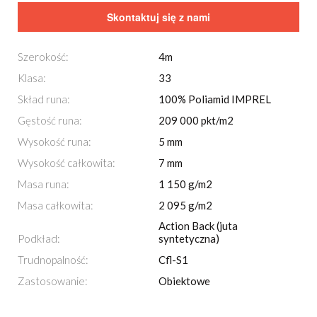
Skontaktuj się z nami
Szerokość:
4m
Klasa:
33
Skład runa:
100% Poliamid IMPREL
Gęstość runa:
209 000 pkt/m2
Wysokość runa:
5 mm
Wysokość całkowita:
7 mm
Masa runa:
1 150 g/m2
Masa całkowita:
2 095 g/m2
Action Back (juta
Podkład:
syntetyczna)
Trudnopalność:
Cfl-S1
Zastosowanie:
Obiektowe