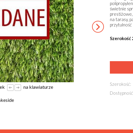
polipropylen
świetnie sp
prestiżowe,
na tarasy, p
przytulność
Szerokość 
Szerokość:
łek
na klawiaturze
Dostępność
akeside