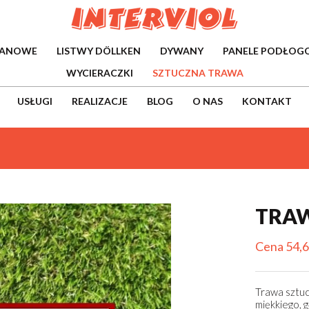
WANOWE
LISTWY DÖLLKEN
DYWANY
PANELE PODŁOG
WYCIERACZKI
SZTUCZNA TRAWA
USŁUGI
REALIZACJE
BLOG
O NAS
KONTAKT
TRAW
Cena 54,6
Trawa sztuc
miękkiego,