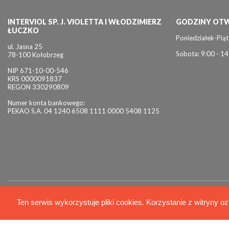
INTERVIOL SP. J. VIOLETTA I WŁODZIMIERZ
GODZINY OTW
ŁUCZKO
Poniedziałek-Piąt
ul. Jasna 25
Sobota: 9:00 - 14
78-100 Kołobrzeg
NIP 671-10-00-546
KRS 0000091837
REGON 330290809
Numer konta bankowego:
PEKAO S.A. 04 1240 6508 1111 0000 5408 1125
© 2026 Interviol
Ten serwis wykorzystuje pliki cookies. Korzystanie z witryny oz