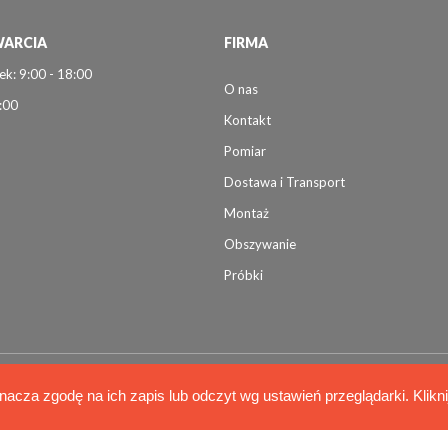
ARCIA
FIRMA
ek: 9:00 - 18:00
O nas
:00
Kontakt
Pomiar
Dostawa i Transport
Montaż
Obszywanie
Próbki
nacza zgodę na ich zapis lub odczyt wg ustawień przeglądarki. Klikn