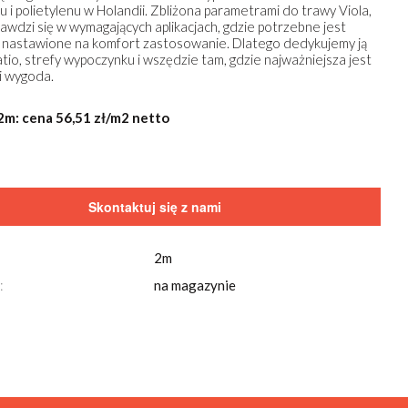
u i polietylenu w Holandii. Zbliżona parametrami do trawy Viola,
rawdzi się w wymagających aplikacjach, gdzie potrzebne jest
 nastawione na komfort zastosowanie. Dlatego dedykujemy ją
atio, strefy wypoczynku i wszędzie tam, gdzie najważniejsza jest
 i wygoda.
2m: cena 56,51 zł/m2 netto
Skontaktuj się z nami
2m
Przeglądaj również za pomocą
strzałek
na klawi
:
na magazynie
Trawa sztuczna Lakeside