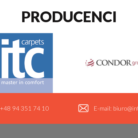
PRODUCENCI
. +48 94 351 74 10
E-mail: biuro@int