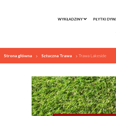
WYKŁADZINY
PŁYTKI DY
Strona główna
>
Sztuczna Trawa
>
Trawa Lakeside