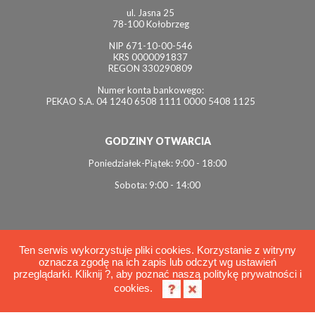
ul. Jasna 25
78-100 Kołobrzeg
NIP 671-10-00-546
KRS 0000091837
REGON 330290809
Numer konta bankowego:
PEKAO S.A. 04 1240 6508 1111 0000 5408 1125
GODZINY OTWARCIA
Poniedziałek-Piątek: 9:00 - 18:00
Sobota: 9:00 - 14:00
Ten serwis wykorzystuje pliki cookies. Korzystanie z witryny
oznacza zgodę na ich zapis lub odczyt wg ustawień
© 2026 Interviol
przeglądarki. Kliknij ?, aby poznać naszą politykę prywatności i
Polityka cookies
cookies.