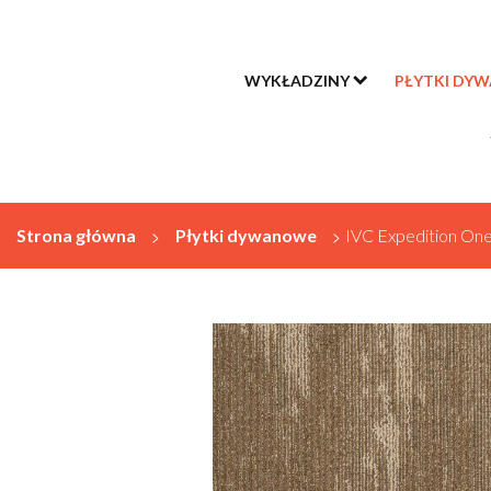
WYKŁADZINY
PŁYTKI DY
Strona główna
>
Płytki dywanowe
>
IVC Expedition On