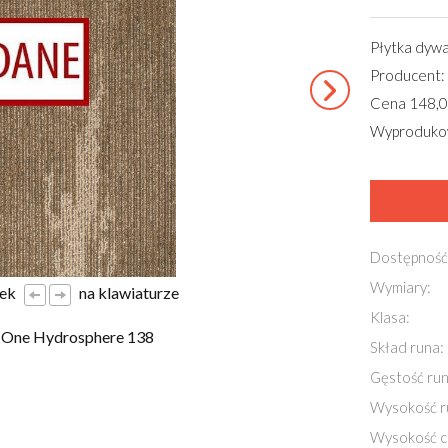
Płytka dyw
Producent:
Cena 148,0
Wyprodukow
Dostępność
Wymiary:
łek
na klawiaturze
Klasa:
 One Hydrosphere 138
Skład runa:
Gęstość run
Wysokość r
Wysokość c