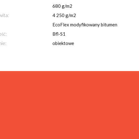
680 g/m2
wita:
4 250 g/m2
EcoFlex modyfikowany bitumen
ość:
Bfl-S1
ie:
obiektowe