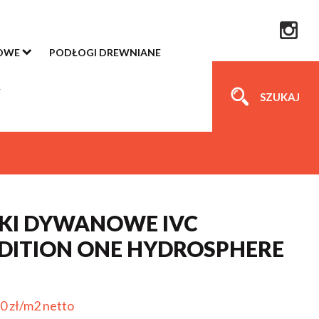
OWE
PODŁOGI DREWNIANE
SZUKAJ
KI DYWANOWE IVC
DITION ONE HYDROSPHERE
0 zł/m2 netto