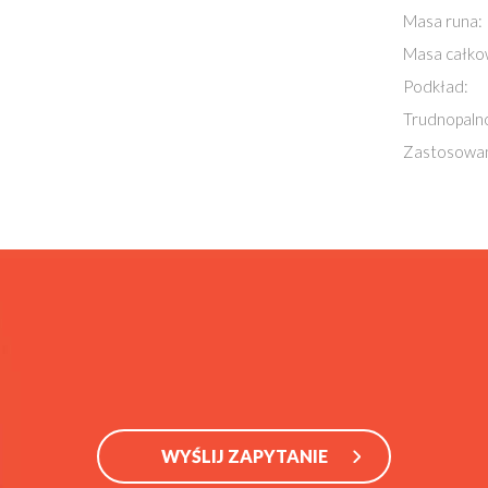
Masa runa:
Masa całko
Podkład:
Trudnopaln
Zastosowan
WYŚLIJ ZAPYTANIE