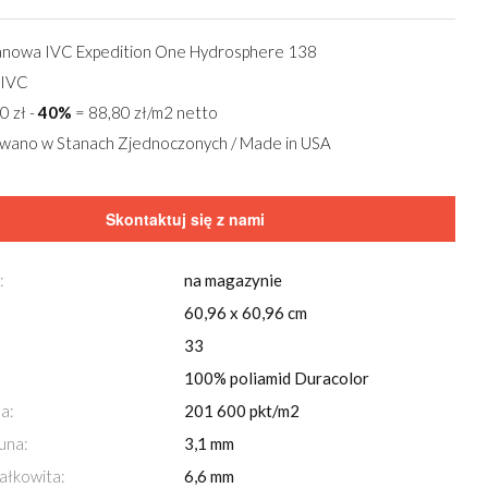
anowa IVC Expedition One Hydrosphere 138
 IVC
0 zł -
40%
= 88,80 zł/m2 netto
ano w Stanach Zjednoczonych / Made in USA
Skontaktuj się z nami
:
na magazynie
60,96 x 60,96 cm
Przeglądaj również za pomocą
strzałek
na klawi
33
Płytka dywanowa IVC Expedition One Hydrosphere 
100% poliamid Duracolor
a:
201 600 pkt/m2
una:
3,1 mm
ałkowita:
6,6 mm