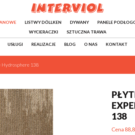
WANOWE
LISTWY DÖLLKEN
DYWANY
PANELE PODŁOG
WYCIERACZKI
SZTUCZNA TRAWA
USŁUGI
REALIZACJE
BLOG
O NAS
KONTAKT
e Hydrosphere 138
PŁYT
EXPE
138
Cena 88,8