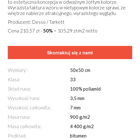
to estetyczna koncepcja w odważnym żółtym kolorze.
Wyrazista faktura wzoru w nietypowym kolorze sprawi, że
wnętrze nabierze atrakcyjnego, wyrazistego wyglądu.
Producent: Desso / Tarkett
Cena 210,57 zł -
50%
= 105,29 zł/m2 netto
Skontaktuj się z nami
Wymiary :
50x50 cm
Klasa:
33
Skład runa:
100% poliamid
Wysokość runa:
3,5 mm
Wysokość całkowita:
7 mm
Masa runa:
900 g/m2
Masa całkowita:
4 400 g/m2
Podkład:
bitumen