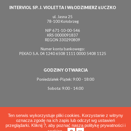
INTERVIOL SP. J. VIOLETTA I WŁODZIMIERZ ŁUCZKO
ul. Jasna 25
78-100 Kołobrzeg
NIP 671-10-00-546
KRS 0000091837
REGON 330290809
Numer konta bankowego:
PEKAO S.A. 04 1240 6508 1111 0000 5408 1125
GODZINY OTWARCIA
Poniedziałek-Piątek: 9:00 - 18:00
Sobota: 9:00 - 14:00
Ten serwis wykorzystuje pliki cookies. Korzystanie z witryny
oznacza zgodę na ich zapis lub odczyt wg ustawień
© 2026 Interviol
przeglądarki. Kliknij ?, aby poznać naszą politykę prywatności i
Polityka cookies