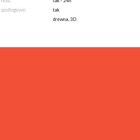
ność:
tak - 24h
 podłogowe:
tak
drewna, 3D