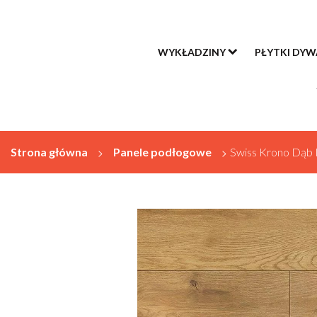
WYKŁADZINY
PŁYTKI DY
Strona główna
>
Panele podłogowe
>
Swiss Krono Dąb I