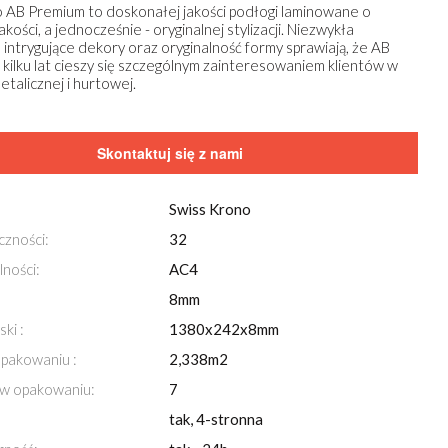
 AB Premium to doskonałej jakości podłogi laminowane o
akości, a jednocześnie - oryginalnej stylizacji. Niezwykła
, intrygujące dekory oraz oryginalność formy sprawiają, że AB
kilku lat cieszy się szczególnym zainteresowaniem klientów w
etalicznej i hurtowej.
Skontaktuj się z nami
Swiss Krono
czności:
32
lności:
AC4
Przeglądaj również za pomocą
strzałek
na klawi
8mm
ki :
1380x242x8mm
Swiss Krono Dąb Indyjski (szeroki)
opakowaniu :
2,338m2
 w opakowaniu:
7
tak, 4-stronna