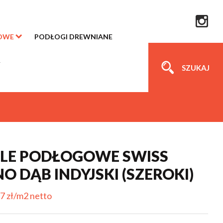
OWE
PODŁOGI DREWNIANE
SZUKAJ
LE PODŁOGOWE SWISS
O DĄB INDYJSKI (SZEROKI)
7 zł/m2 netto