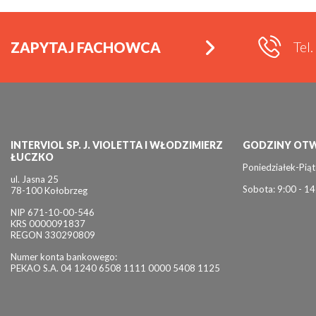
Tel
ZAPYTAJ FACHOWCA
INTERVIOL SP. J. VIOLETTA I WŁODZIMIERZ
GODZINY OTW
ŁUCZKO
Poniedziałek-Piąt
ul. Jasna 25
Sobota: 9:00 - 14
78-100 Kołobrzeg
NIP 671-10-00-546
KRS 0000091837
REGON 330290809
Numer konta bankowego:
PEKAO S.A. 04 1240 6508 1111 0000 5408 1125