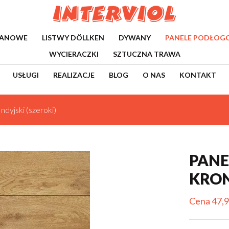
WANOWE
LISTWY DÖLLKEN
DYWANY
PANELE PODŁOG
WYCIERACZKI
SZTUCZNA TRAWA
USŁUGI
REALIZACJE
BLOG
O NAS
KONTAKT
ndyjski (szeroki)
PANE
KRON
Cena 47,9