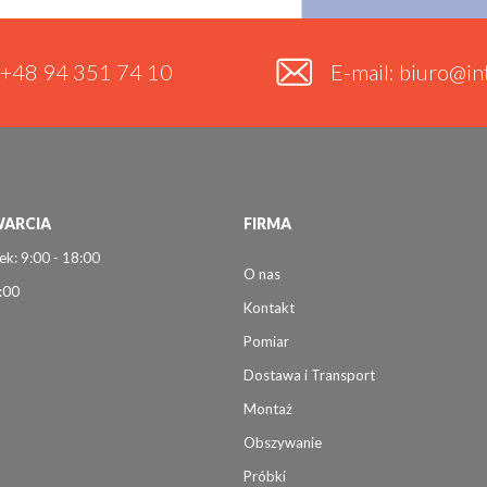
. +48 94 351 74 10
E-mail: biuro@int
ARCIA
FIRMA
ek: 9:00 - 18:00
O nas
:00
Kontakt
Pomiar
Dostawa i Transport
Montaż
Obszywanie
Próbki