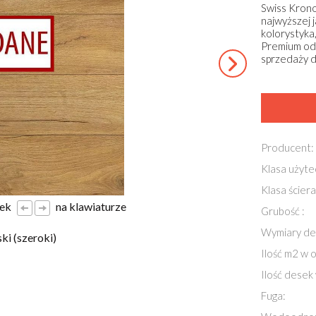
Swiss Krono
najwyższej j
kolorystyka
Premium od 
sprzedaży d
Producent:
Klasa użyte
Klasa ściera
łek
na klawiaturze
Grubość :
Wymiary des
ki (szeroki)
Ilość m2 w 
Ilość desek
Fuga: