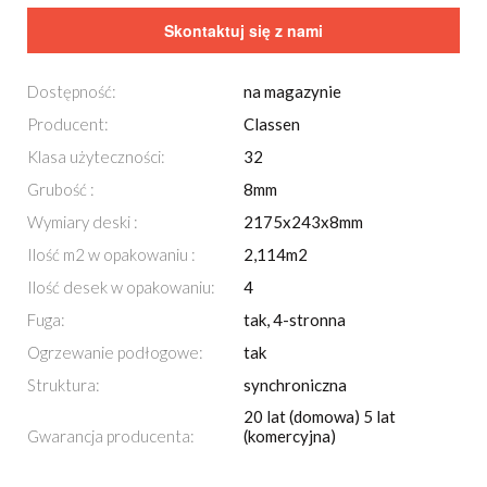
Skontaktuj się z nami
Dostępność:
na magazynie
Producent:
Classen
Klasa użyteczności:
32
Grubość :
8mm
Wymiary deski :
2175x243x8mm
Ilość m2 w opakowaniu :
2,114m2
Ilość desek w opakowaniu:
4
Fuga:
tak, 4-stronna
Ogrzewanie podłogowe:
tak
Struktura:
synchroniczna
20 lat (domowa) 5 lat
Gwarancja producenta:
(komercyjna)