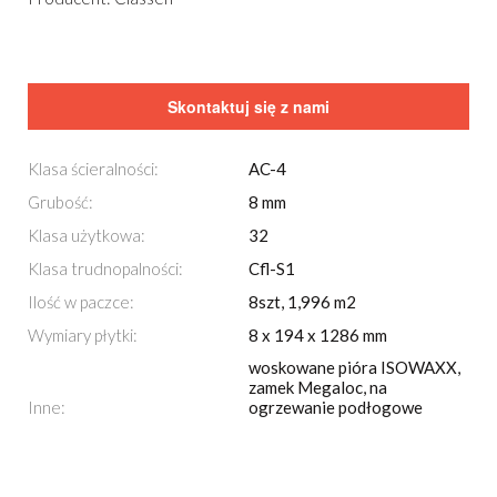
Skontaktuj się z nami
Klasa ścieralności:
AC-4
Grubość:
8 mm
Klasa użytkowa:
32
Klasa trudnopalności:
Cfl-S1
Ilość w paczce:
8szt, 1,996 m2
Wymiary płytki:
8 x 194 x 1286 mm
woskowane pióra ISOWAXX,
zamek Megaloc, na
Inne:
ogrzewanie podłogowe