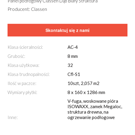
Panel podłogowy Classen Dąb Biały Struktura
Producent: Classen
Skontaktuj się z nami
Klasa ścieralności:
AC-4
Grubość:
8 mm
Klasa użytkowa:
32
Klasa trudnopalności:
Cfl-S1
Ilość w paczce:
10szt, 2,057 m2
Wymiary płytki:
8 x 160 x 1286 mm
V-fuga, woskowane pióra
ISOWAXX, zamek Megaloc,
struktura drewna, na
Inne:
ogrzewanie podłogowe